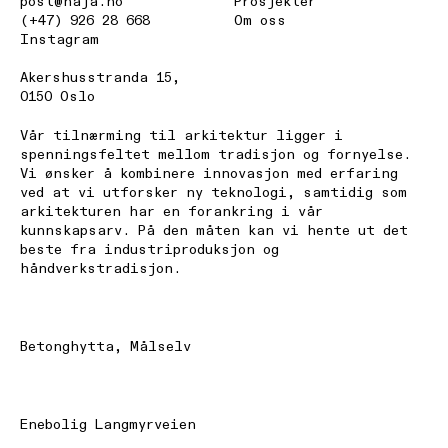
post@haja.no
Prosjekter
(+47) 926 28 668
Om oss
Instagram
Akershusstranda 15
,
0150 Oslo
Vår tilnærming til arkitektur ligger i
spenningsfeltet mellom tradisjon og fornyelse.
Vi ønsker å kombinere innovasjon med erfaring
ved at vi utforsker ny teknologi, samtidig som
arkitekturen har en forankring i vår
kunnskapsarv. På den måten kan vi hente ut det
beste fra industriproduksjon og
håndverkstradisjon.
Betonghytta, Målselv
Enebolig Langmyrveien